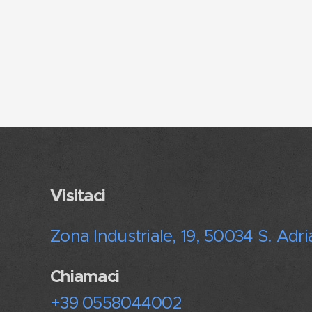
Visitaci
Zona Industriale, 19, 50034 S. Adri
Chiamaci
+39 0558044002