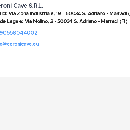
roni
Cave S.R.L.
ici: Via Zona Industriale, 19
-
50034 S. Adriano - Marradi (
de Legale: Via Molino, 2 - 50034 S. Adriano - Marradi (FI)
9
0558044002
fo@ceronicave.eu