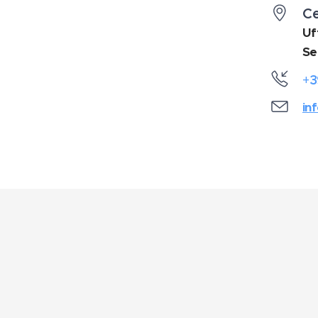
Ce
Uff
Se
3
+
in